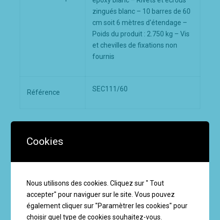
zingués blanc – 10 barres de 60
cm soit 6 mètres d'étendage –
Poids du produit : 2.750 kg – Vis
et chevilles de fixations non
fournis
SEC111/60
Référence
Produits similaires
Cookies
Nous utilisons des cookies. Cliquez sur " Tout
accepter" pour naviguer sur le site. Vous pouvez
également cliquer sur "Paramètrer les cookies" pour
choisir quel type de cookies souhaitez-vous.