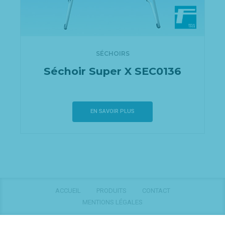
SÉCHOIRS
Séchoir Super X SEC0136
EN SAVOIR PLUS
ACCUEIL
PRODUITS
CONTACT
MENTIONS LÉGALES