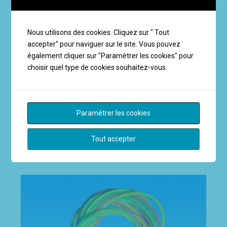
Nous utilisons des cookies. Cliquez sur " Tout
accepter" pour naviguer sur le site. Vous pouvez
également cliquer sur "Paramètrer les cookies" pour
choisir quel type de cookies souhaitez-vous.
JOUETS
Cordes à sauter tréssé
Paramétrer les cookies
EN SAVOIR PLUS
Tout accepter