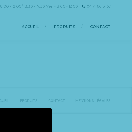
.00 - 12.00/ 13.30 - 17.30 Ven - 8.00 - 12.00
04 71 66 61 57
ACCUEIL
PRODUITS
CONTACT
CUEIL
PRODUITS
CONTACT
MENTIONS LÉGALES